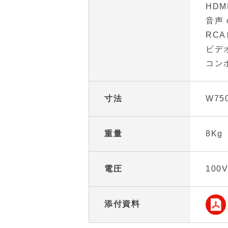
HDM
音声 
RCA
ビデ
コン
寸法
W75
重量
8Kg
電圧
100
添付資料