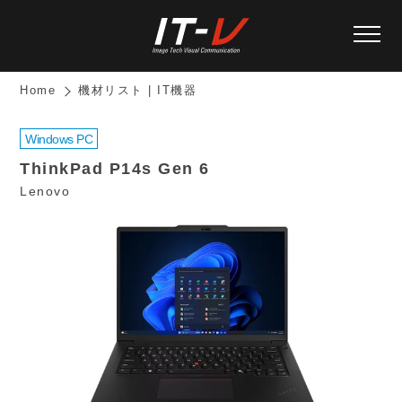
Home
機材リスト | IT機器
Windows PC
ThinkPad P14s Gen 6
Lenovo