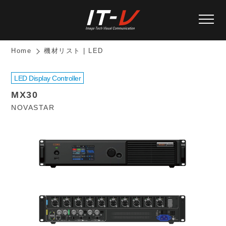
Home
機材リスト | LED
LED Display Controller
MX30
NOVASTAR