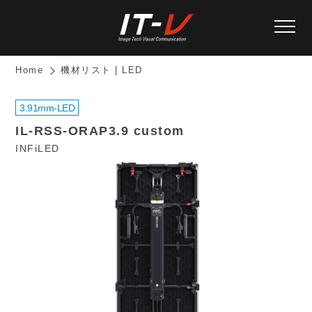
Home
機材リスト | LED
3.91mm-LED
IL-RSS-ORAP3.9 custom
INFiLED