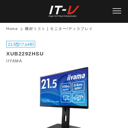
Home
機材リスト | モニター/ディスプレイ
21.5型/フルHD
XUB2292HSU
IIYAMA