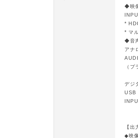
◆映
INPU
* H
* 
◆音
アナ
AUD
（プ
デジ
USB 
INPU
【出
◆映