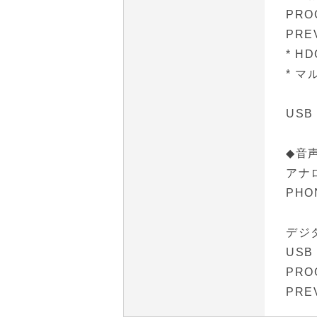
PRO
PRE
* H
* 
USB 
◆音
アナ
PH
デジ
USB 
PRO
PRE