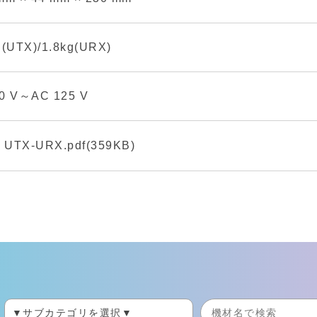
g(UTX)/1.8kg(URX)
0 V～AC 125 V
UTX-URX.pdf(359KB)