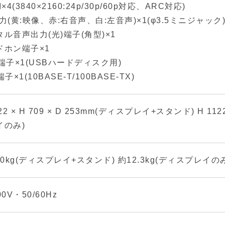
I×4(3840×2160:24p/30p/60p対応、ARC対応)
力(黄:映像、赤:右音声、白:左音声)×1(φ3.5ミニジャック
ル音声出力(光)端子(角型)×1
ドホン端子×1
端子×1(USBハードディスク用)
端子×1(10BASE-T/100BASE-TX)
122 × H 709 × D 253mm(ディスプレイ+スタンド) H 1122
イのみ)
.0kg(ディスプレイ+スタンド) 約12.3kg(ディスプレイの
00V・50/60Hz