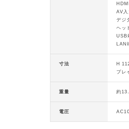
HDM
AV入
デジタ
ヘッ
USB
LAN
寸法
H 1
プレ
重量
約13
電圧
AC1