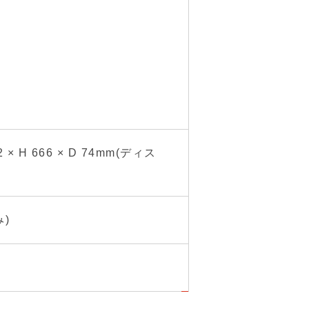
)
 × H 666 × D 74mm(ディス
み)