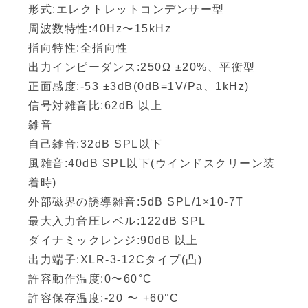
形式:エレクトレットコンデンサー型
周波数特性:40Hz〜15kHz
指向特性:全指向性
出力インピーダンス:250Ω ±20%、平衡型
正面感度:-53 ±3dB(0dB=1V/Pa、1kHz)
信号対雑音比:62dB 以上
雑音
自己雑音:32dB SPL以下
風雑音:40dB SPL以下(ウインドスクリーン装
着時)
外部磁界の誘導雑音:5dB SPL/1×10-7T
最大入力音圧レベル:122dB SPL
ダイナミックレンジ:90dB 以上
出力端子:XLR-3-12Cタイプ(凸)
許容動作温度:0〜60°C
許容保存温度:-20 〜 +60°C