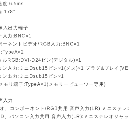
度:6.5ms
:178°
像入出力端子
入力:BNC×1
ーネントビデオ/RGB入力:BNC×1
:TypeA×2
ルRGB:DVI-D24ピン(デジタル)×1
ン入力:ミニDsub15ピン×1(メス)×1 プラグ&プレイ(VES
ン出力:ミニDsub15ピン×1
メモリ端子:TypeA×1(メモリービューワー専用)
声入力
デオ、コンポーネント/RGB共用 音声入力(LR):ミニステ
I-D、パソコン入力共用 音声入力(LR):ミニステレオジャ