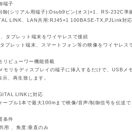
御端子
御(シリアル用端子):Dsub9ピン(オス)×1、RS-232C準
TAL LINK、LAN共用:RJ45×1 100BASE-TX,PJLink対
C、タブレット端末をワイヤレスで接続
やタブレット端末、スマートフォン等の映像をワイヤレス
モリビューワー機能搭載
Bメモリをディスプレイの端子に挿入するだけで、USBメ
表示、再生致します。
GITAL LINKに対応
Nケーブル1本で最大100mまで映像/音声/制御信号を伝送
置条件
縦共用 、角度:垂直のみ