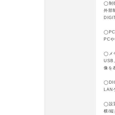
◯制
外部制
DIGI
◯P
PC
◯メ
US
像を
◯DI
LA
◯設
横/