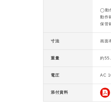
◯動
動作範
保管範
寸法
画面有
重量
約55
電圧
AC 1
添付資料