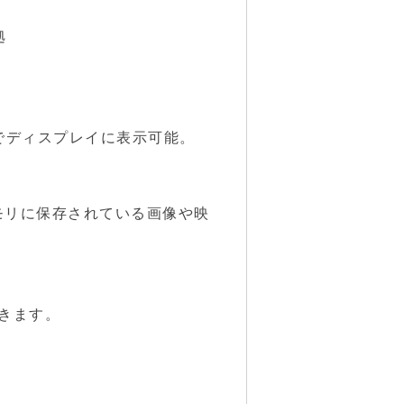
拠
応
でディスプレイに表示可能。
モリに保存されている画像や映
できます。