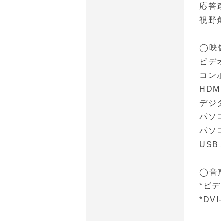
応答速
視野角
◯映
ビデオ
コンポ
HDMI
デジタ
パソコ
パソコ
USB
◯音
*ビ
*DV