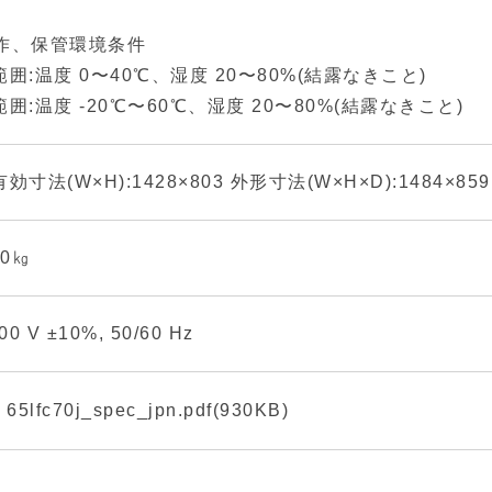
作、保管環境条件
囲:温度 0〜40℃、湿度 20〜80%(結露なきこと)
囲:温度 -20℃〜60℃、湿度 20〜80%(結露なきこと)
効寸法(W×H):1428×803 外形寸法(W×H×D):1484×859
.0㎏
00 V ±10%, 50/60 Hz
65lfc70j_spec_jpn.pdf(930KB)