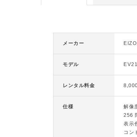
メーカー
EIZO
モデル
EV2
レンタル料金
8,0
仕様
解像度
256
表示色
コント