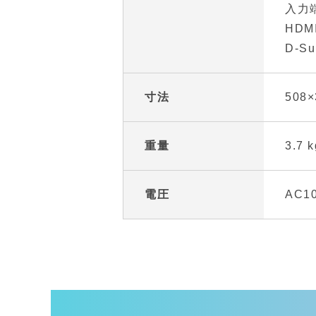
入力端
HDM
D-S
寸法
508×
重量
3.7 k
電圧
AC10