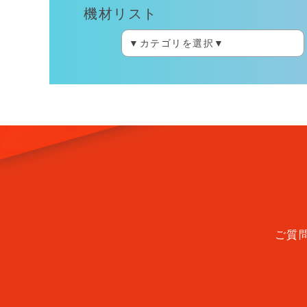
機材リスト
ご質