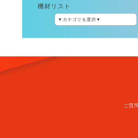
機材リスト
ご質