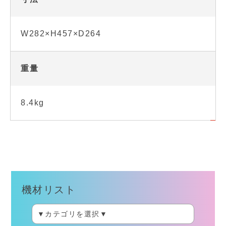
W282×H457×D264
重量
8.4kg
機材リスト