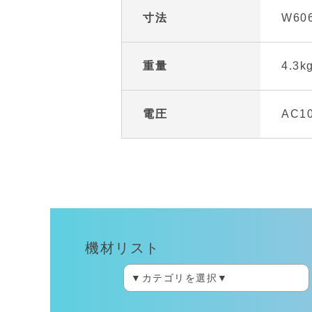
寸法
W606
重量
4.3k
電圧
AC10
機材リスト