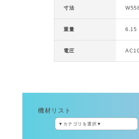
寸法
W558
重量
6.15
電圧
AC10
機材リスト