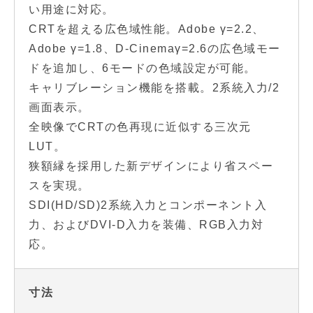
い用途に対応。
CRTを超える広色域性能。Adobe γ=2.2、
Adobe γ=1.8、D-Cinemaγ=2.6の広色域モー
ドを追加し、6モードの色域設定が可能。
キャリブレーション機能を搭載。2系統入力/2
画面表示。
全映像でCRTの色再現に近似する三次元
LUT。
狭額縁を採用した新デザインにより省スペー
スを実現。
SDI(HD/SD)2系統入力とコンポーネント入
力、およびDVI-D入力を装備、RGB入力対
応。
寸法